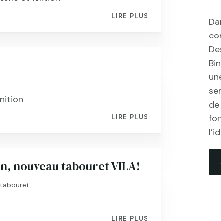
LIRE PLUS
Da
co
Des
Bi
un
sen
nition
de 
fo
LIRE PLUS
l’i
on, nouveau tabouret VILA!
,
tabouret
LIRE PLUS