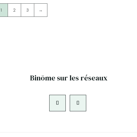
1
2
3
→
Binōme sur les réseaux