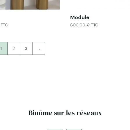
Module
TTC
800,00
€
TTC
1
2
3
→
Binōme sur les réseaux